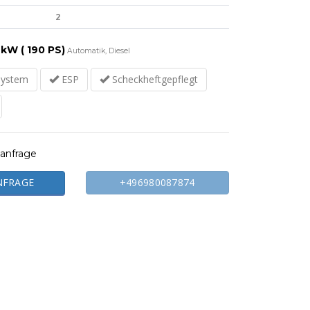
2
kW ( 190 PS)
Automatik, Diesel
system
ESP
Scheckheftgepflegt
anfrage
NFRAGE
+496980087874