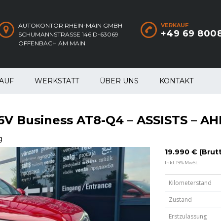
AUTOKONTOR RHEIN-MAIN GMBH
VERKAUF
+49 69 800
SCHUMANNSTRASSE 146 D-63069
OFFENBACH AM MAIN
AUF
WERKSTATT
ÜBER UNS
KONTAKT
16V Business AT8-Q4 – ASSISTS – AH
g
19.990 € (Brut
Inkl. 19% MwSt.
Kilometerstand
Zustand
Erstzulassung