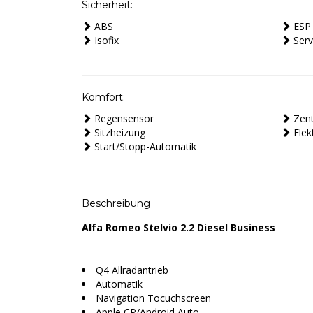
Sicherheit:
ABS
ESP
Isofix
Serv
Komfort:
Regensensor
Zent
Sitzheizung
Elek
Start/Stopp-Automatik
Beschreibung
Alfa Romeo Stelvio 2.2 Diesel Business
Q4 Allradantrieb
Automatik
Navigation Tocuchscreen
Apple CP/Android Auto