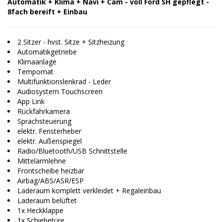
Automatik + Klima + Navi + Cam - voll Ford SH gepflegt -
8fach bereift + Einbau
2 Sitzer - hvst. Sitze + Sitzheizung
Automatikgetriebe
Klimaanlage
Tempomat
Multifunktionslenkrad - Leder
Audiosystem Touchscreen
App Link
Rückfahrkamera
Sprachsteuerung
elektr. Fensterheber
elektr. Außenspiegel
Radio/Bluetooth/USB Schnittstelle
Mittelarmlehne
Frontscheibe heizbar
Airbag/ABS/ASR/ESP
Laderaum komplett verkleidet + Regaleinbau
Laderaum belüftet
1x Heckklappe
1x Schiebetüre