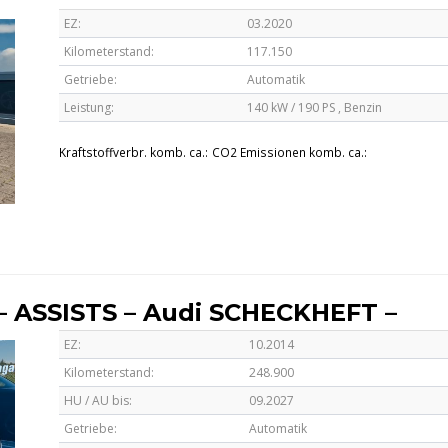
EZ:
03.2020
Kilometerstand:
117.150
Getriebe:
Automatik
Leistung:
140 kW / 190 PS ,
Benzin
Kraftstoffverbr. komb. ca.:
CO2 Emissionen komb. ca.:
 – ASSISTS – Audi SCHECKHEFT –
EZ:
10.2014
Kilometerstand:
248.900
HU / AU bis:
09.2027
Getriebe:
Automatik