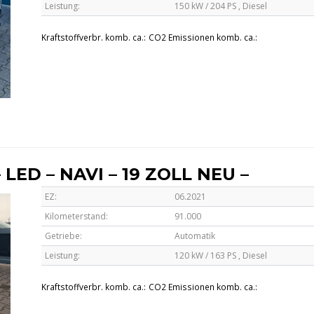
Leistung:
150 kW / 204 PS ,
Diesel
Kraftstoffverbr. komb. ca.:
CO2 Emissionen komb. ca.:
– LED – NAVI – 19 ZOLL NEU –
EZ:
06.2021
Kilometerstand:
91.000
Getriebe:
Automatik
Leistung:
120 kW / 163 PS ,
Diesel
Kraftstoffverbr. komb. ca.:
CO2 Emissionen komb. ca.: