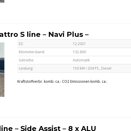
tro S line – Navi Plus –
EZ:
12.2021
Kilometerstand:
132.800
Getriebe:
Automatik
Leistung:
150 kW / 204 PS ,
Diesel
Kraftstoffverbr. komb. ca.:
CO2 Emissionen komb. ca.:
ine – Side Assist – 8 x ALU