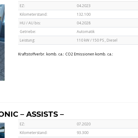
EZ:
04.2023
Kilometerstand:
132.100
HU / AU bis:
04.2028
Getriebe:
Automatik
Leistung:
110 kW / 150 PS ,
Diesel
Kraftstoffverbr. komb. ca.:
CO2 Emissionen komb. ca.:
ONIC – ASSISTS –
EZ:
07.2020
Kilometerstand:
93.300